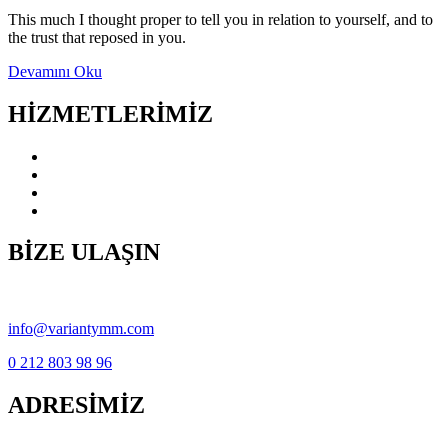
This much I thought proper to tell you in relation to yourself, and to
the trust that reposed in you.
Devamını Oku
HİZMETLERİMİZ
Yönetim ve Mali Danışmanlık Hizmetleri
KDV İadesi Hizmetleri
Vergi Danışmanlığı Hizmetleri
Denetim ve Tasdik Hizmetleri
BİZE ULAŞIN
Copyright © variantymm.com 2021
info@variantymm.com
0 212 803 98 96
ADRESİMİZ
Yakuplu Mahallesi, Hürriyet Bulvarı No:183/17 Eval Cadde Plaza