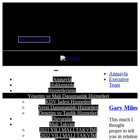
+90 532 506 53 47 / +90 553 226 61 16 / 0 212 803 98 96
info@variantymm.com
BİZE ULAŞIN
Anasayfa
Anasayfa
Executive
Hakkımızda
Team
Hizmetlerimiz
5 Ekim 2017
Yönetim ve Mali Danışmanlık Hizmetleri
KDV İadesi Hizmetleri
Gary Miles
Vergi Danışmanlığı Hizmetleri
Denetim ve Tasdik Hizmetleri
Duyurular
This much I
Mali Takvim
thought
2021 YILI MALİ TAKVİMİ
proper to tell
2022 YILI MALİ TAKVİM
you in relation