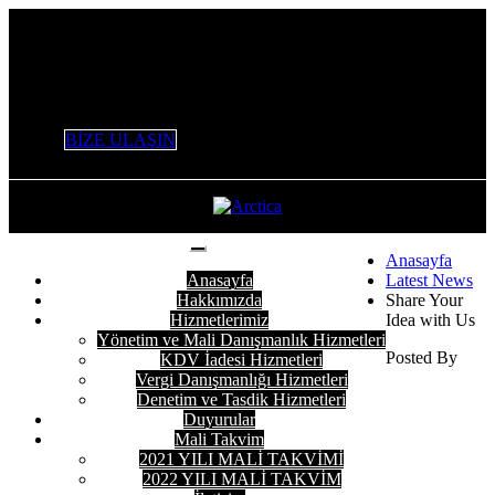
+90 532 506 53 47 / +90 553 226 61 16 / 0 212 803 98 96
info@variantymm.com
BİZE ULAŞIN
Anasayfa
Anasayfa
Latest News
Hakkımızda
Share Your
Hizmetlerimiz
Idea with Us
Yönetim ve Mali Danışmanlık Hizmetleri
Posted By
KDV İadesi Hizmetleri
Vergi Danışmanlığı Hizmetleri
Denetim ve Tasdik Hizmetleri
Duyurular
Mali Takvim
2021 YILI MALİ TAKVİMİ
2022 YILI MALİ TAKVİM