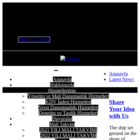
+90 532 506 53 47 / +90 553 226 61 16 / 0 212 803 98 96
info@variantymm.com
BİZE ULAŞIN
Anasayfa
Anasayfa
Latest News
Hakkımızda
2 Ekim 2017
Hizmetlerimiz
Yönetim ve Mali Danışmanlık Hizmetleri
Share
KDV İadesi Hizmetleri
Vergi Danışmanlığı Hizmetleri
Your Idea
Denetim ve Tasdik Hizmetleri
with Us
Duyurular
Mali Takvim
The ship set
2021 YILI MALİ TAKVİMİ
ground on the
2022 YILI MALİ TAKVİM
shore of