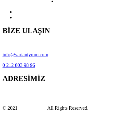
İletişim
BİZE ULAŞIN
Copyright © variantymm.com 2021
info@variantymm.com
0 212 803 98 96
ADRESİMİZ
Yakuplu Mahallesi, Hürriyet Bulvarı No:183/17 Eval Cadde Plaza
Beylikdüzü / İstanbul
© 2021
Variant YMM
All Rights Reserved.