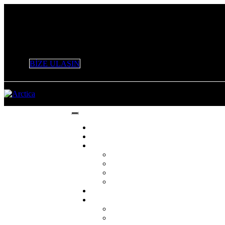
+90 532 506 53 47 / +90 553 226 61 16 / 0 212 803 98 96
info@variantymm.com
BİZE ULAŞIN
Anasayfa
Hakkımızda
Hizmetlerimiz
Yönetim ve Mali Danışmanlık Hizme
KDV İadesi Hizmetleri
Vergi Danışmanlığı Hizmetleri
Denetim ve Tasdik Hizmetleri
Duyurular
Mali Takvim
2021 YILI MALİ TAKVİMİ
2022 YILI MALİ TAKVİM