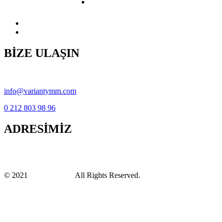
İletişim
BİZE ULAŞIN
Copyright © variantymm.com 2021
info@variantymm.com
0 212 803 98 96
ADRESİMİZ
Yakuplu Mahallesi, Hürriyet Bulvarı No:183/17 Eval Cadde Plaza
Beylikdüzü / İstanbul
© 2021
Variant YMM
All Rights Reserved.