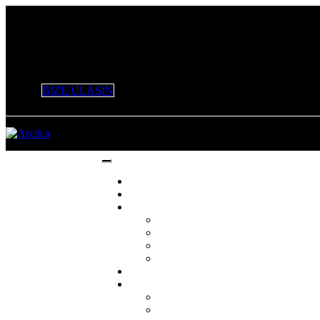
+90 532 506 53 47 / +90 553 226 61 16 / 0 212 803 98 96
info@variantymm.com
BİZE ULAŞIN
Anasayfa
Hakkımızda
Hizmetlerimiz
Yönetim ve Mali Danışmanlık Hizme
KDV İadesi Hizmetleri
Vergi Danışmanlığı Hizmetleri
Denetim ve Tasdik Hizmetleri
Duyurular
Mali Takvim
2021 YILI MALİ TAKVİMİ
2022 YILI MALİ TAKVİM