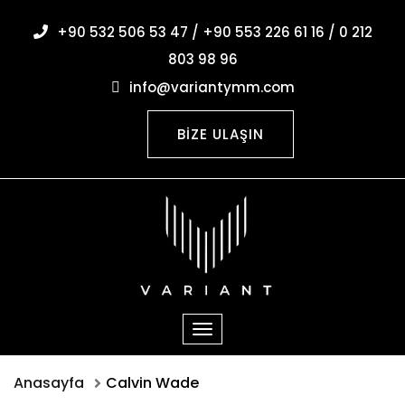
+90 532 506 53 47 / +90 553 226 61 16 / 0 212
803 98 96
info@variantymm.com
BİZE ULAŞIN
Anasayfa
Calvin Wade