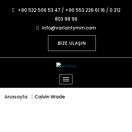
+90 532 506 53 47 / +90 553 226 61 16 / 0 212
803 98 96
info@variantymm.com
BİZE ULAŞIN
Anasayfa
Calvin Wade