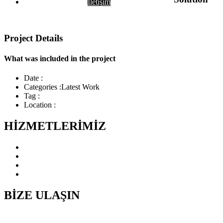
İletişim
Project Details
What was included in the project
Date :
Categories :
Latest Work
Tag :
Location :
HİZMETLERİMİZ
Yönetim ve Mali Danışmanlık Hizmetleri
KDV İadesi Hizmetleri
Vergi Danışmanlığı Hizmetleri
Denetim ve Tasdik Hizmetleri
BİZE ULAŞIN
Copyright © variantymm.com 2021