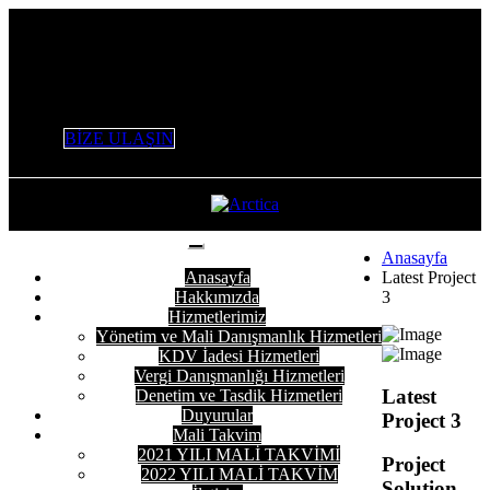
+90 532 506 53 47 / +90 553 226 61 16 / 0 212 803 98 96
info@variantymm.com
BİZE ULAŞIN
Anasayfa
Anasayfa
Latest Project
Hakkımızda
3
Hizmetlerimiz
Yönetim ve Mali Danışmanlık Hizmetleri
KDV İadesi Hizmetleri
Vergi Danışmanlığı Hizmetleri
Latest
Denetim ve Tasdik Hizmetleri
Duyurular
Project 3
Mali Takvim
2021 YILI MALİ TAKVİMİ
Project
2022 YILI MALİ TAKVİM
Solution