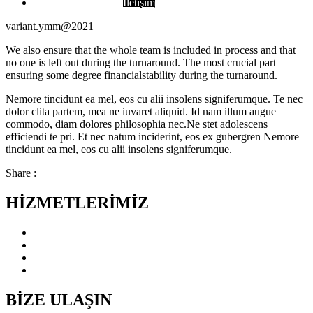
İletişim
variant.ymm@2021
We also ensure that the whole team is included in process and that
no one is left out during the turnaround. The most crucial part
ensuring some degree financialstability during the turnaround.
Nemore tincidunt ea mel, eos cu alii insolens signiferumque. Te nec
dolor clita partem, mea ne iuvaret aliquid. Id nam illum augue
commodo, diam dolores philosophia nec.Ne stet adolescens
efficiendi te pri. Et nec natum inciderint, eos ex gubergren Nemore
tincidunt ea mel, eos cu alii insolens signiferumque.
Share :
HİZMETLERİMİZ
Yönetim ve Mali Danışmanlık Hizmetleri
KDV İadesi Hizmetleri
Vergi Danışmanlığı Hizmetleri
Denetim ve Tasdik Hizmetleri
BİZE ULAŞIN