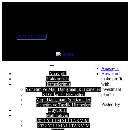
+90 532 506 53 47 / +90 553 226 61 16 / 0 212 803 98 96
info@variantymm.com
BİZE ULAŞIN
Anasayfa
Anasayfa
How can i
Hakkımızda
make profit
Hizmetlerimiz
with
Yönetim ve Mali Danışmanlık Hizmetleri
investmant
KDV İadesi Hizmetleri
plan? ?
Vergi Danışmanlığı Hizmetleri
Posted By
Denetim ve Tasdik Hizmetleri
Duyurular
Mali Takvim
2021 YILI MALİ TAKVİMİ
2022 YILI MALİ TAKVİM