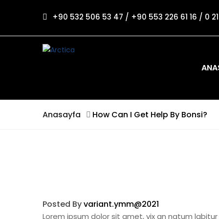
+90 532 506 53 47 / +90 553 226 61 16 / 0 2
ANA
Anasayfa
How Can I Get Help By Bonsi?
Posted By
variant.ymm@2021
Lorem ipsum dolor sit amet, vix an natum labitur 