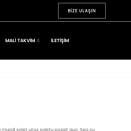
BİZE ULAŞIN
MALI TAKVIM
İLETIŞIM
Ei mundi solet utos soletu possit quo. Sea cu