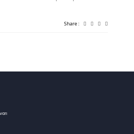
Share :
varı