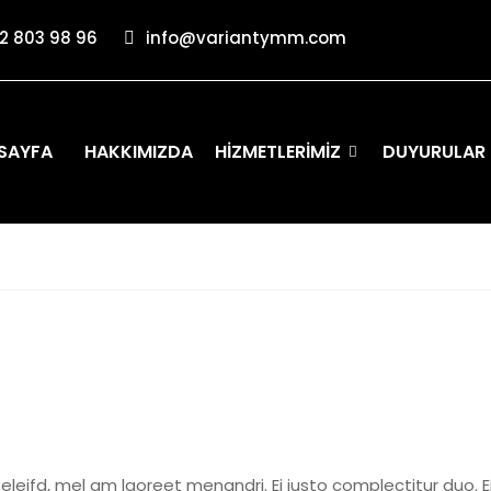
12 803 98 96
info@variantymm.com
SAYFA
HAKKIMIZDA
HIZMETLERIMIZ
DUYURULAR
eleifd, mel am laoreet menandri. Ei justo complectitur duo. 