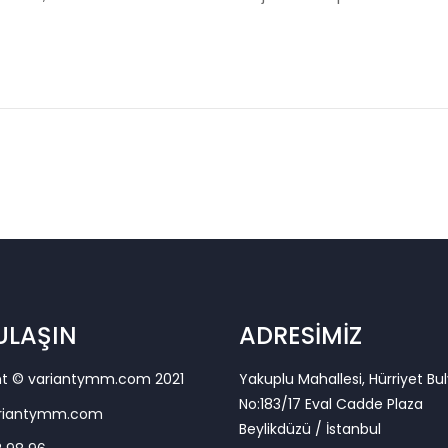
 ULAŞIN
ADRESİMİZ
ht © variantymm.com 2021
Yakuplu Mahallesi, Hürriyet Bul
No:183/17 Eval Cadde Plaza
riantymm.com
Beylikdüzü / İstanbul